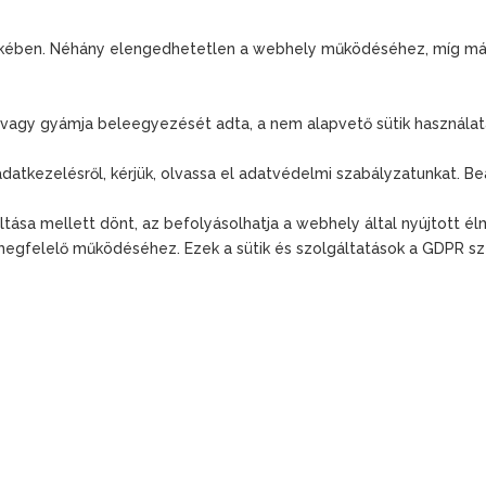
dekében. Néhány elengedhetetlen a webhely működéséhez, míg mások
je vagy gyámja beleegyezését adta, a nem alapvető sütik használa
 adatkezelésről, kérjük, olvassa el adatvédelmi szabályzatunkat. B
iltása mellett dönt, az befolyásolhatja a webhely által nyújtott él
l megfelelő működéséhez. Ezek a sütik és szolgáltatások a GDPR sze