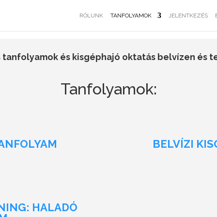
RÓLUNK
TANFOLYAMOK
JELENTKEZÉS
s tanfolyamok és kisgéphajó oktatás belvízen és 
Tanfolyamok:
TANFOLYAM
BELVÍZI KI
NING: HALADÓ