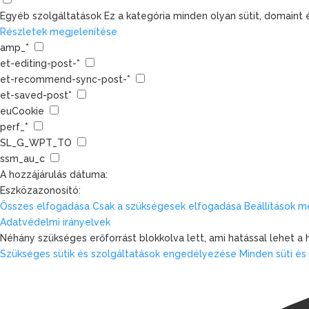
Egyéb szolgáltatások
Ez a kategória minden olyan sütit, domain
Részletek megjelenítése
amp_*
et-editing-post-*
et-recommend-sync-post-*
et-saved-post*
euCookie
perf_*
SL_G_WPT_TO
ssm_au_c
A hozzájárulás dátuma:
Eszközazonosító:
Összes elfogadása
Csak a szükségesek elfogadása
Beállítások 
Adatvédelmi irányelvek
Néhány szükséges erőforrást blokkolva lett, ami hatással lehet a
Szükséges sütik és szolgáltatások engedélyezése
Minden süti é