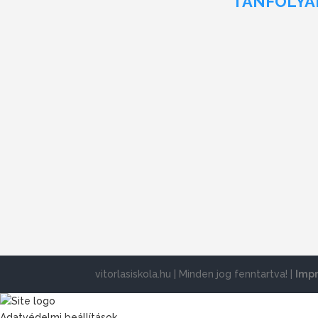
TANFOLY
vitorlasiskola.hu | Minden jog fenntartva! |
Imp
Adatvédelmi beállítások