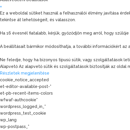
×
Ez a weboldal sütiket használ a felhasználói élmény javítása ér
tekintse át lehetőségeit, és válasszon.
Ha 16 évesnél fiatalabb, kérjük, győződjön meg arról, hogy szülő
A beállításait bármikor módosíthatja, a további információkért az
Ne feledje, hogy ha bizonyos típusú sütik, vagy szolgáltatások let
Alapvető
Az alapvető sütik és szolgáltatások biztosítják az olda
Részletek megjelenítése
cookie_notice_accepted
et-editor-available-post-*
et-pb-recent-items-colors
wfwaf-authcookie*
wordpress_logged_in_*
wordpress_test_cookie
wp_lang
wp-postpass_*