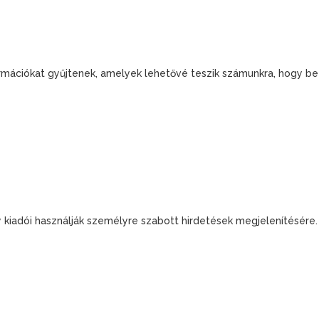
információkat gyűjtenek, amelyek lehetővé teszik számunkra, hogy b
gy kiadói használják személyre szabott hirdetések megjelenítésér