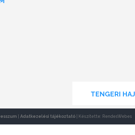
AM
TENGERI HA
resszum
|
Adatkezelési tájékoztató
| Készítette: RendesWebes