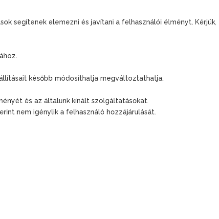
 segítenek elemezni és javítani a felhasználói élményt. Kérjük,
tához.
eállításait később módosíthatja megváltoztathatja.
ményét és az általunk kínált szolgáltatásokat.
rint nem igénylik a felhasználó hozzájárulását.