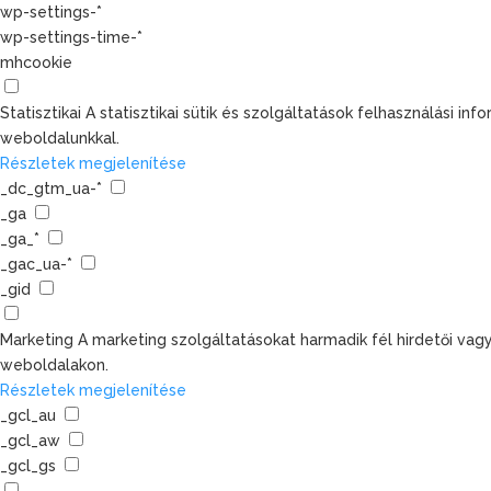
wp-settings-*
wp-settings-time-*
mhcookie
Statisztikai
A statisztikai sütik és szolgáltatások felhasználási 
weboldalunkkal.
Részletek megjelenítése
_dc_gtm_ua-*
_ga
_ga_*
_gac_ua-*
_gid
Marketing
A marketing szolgáltatásokat harmadik fél hirdetői va
weboldalakon.
Részletek megjelenítése
_gcl_au
_gcl_aw
_gcl_gs