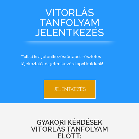
VITORLÁS
TANFOLYAM
JELENTKEZÉS
Töltsd ki a jelentkezési űrlapot, részletes
tájékoztatót és jelentkezési lapot küldünk!
JELENTKEZÉS
GYAKORI KÉRDÉSEK
VITORLÁS TANFOLYAM
ELŐTT: