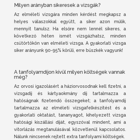
Milyen arányban sikeresek a vizsgák?
Az elméleti vizsgára minden kérdést megkapsz a
helyes válaszokkal együtt, a siker azon múlik,
mennyit tanulsz. Ha elsőre nem lennél sikeres, a
következő héten ismét vizsgázhatsz, minden
csütörtökön van elméleti vizsga.
A gyakorlati vizsga
siker arányunk 90-95% körüli, erre büszkék vagyunk!
A tanfolyamdíjon kívül milyen költségek vannak
még?
Az orvosi igazolásért a háziorvosodnak kell fizetni, a
vizsgadíj és kártyaokmány díj tartalmazza a
hatóságnak fizetendő összegeket; a tanfolyamdíj
tartalmazza az elméleti vizsgafelkészítést és a
gyakorlati oktatást, tananyagot, kihelyezett vizsga
hatósági kiszállási díját, egyszóval mindent, ami a
vitorlázás megtanulásával közvetlenül kapcsolatos.
Nálunk nincsenek rejtett extra tanfolyami költségek.