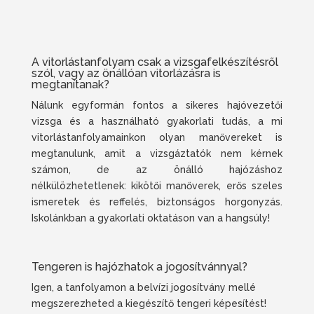
A vitorlástanfolyam csak a vizsgafelkészítésről
szól, vagy az önállóan vitorlázásra is
megtanítanak?
Nálunk egyformán fontos a sikeres hajóvezetői
vizsga és a használható gyakorlati tudás, a mi
vitorlástanfolyamainkon olyan manővereket is
megtanulunk, amit a vizsgáztatók nem kérnek
számon, de az önálló hajózáshoz
nélkülözhetetlenek: kikötői manőverek, erős szeles
ismeretek és reffelés, biztonságos horgonyzás.
Iskolánkban a gyakorlati oktatáson van a hangsúly!
Tengeren is hajózhatok a jogosítvánnyal?
Igen, a tanfolyamon a belvízi jogosítvány mellé
megszerezheted a kiegészítő tengeri képesítést!