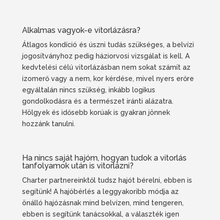
Alkalmas vagyok-e vitorlázásra?
Átlagos kondíció és úszni tudás szükséges, a belvízi
jogosítványhoz pedig háziorvosi vizsgálat is kell. A
kedvtelési célú vitorlázásban nem sokat számít az
izomerő vagy a nem, kor kérdése, mivel nyers erőre
egyáltalán nincs szükség, inkább logikus
gondolkodásra és a természet iránti alázatra.
Hölgyek és idősebb korúak is gyakran jönnek
hozzánk tanulni.
Ha nincs saját hajóm, hogyan tudok a vitorlás
tanfolyamok után is vitorlázni?
Charter partnereinktől tudsz hajót bérelni, ebben is
segítünk! A hajóbérlés a leggyakoribb módja az
önálló hajózásnak mind belvízen, mind tengeren,
ebben is segítünk tanácsokkal, a választék igen