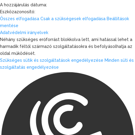
A hozzájárulás dátuma:
Eszközazonosító:
Összes elfogadása
Csak a szükségesek elfogadása
Beállítások
mentése
Adatvédelmi irányelvek
Néhány szükséges erőforrást blokkolva lett, ami hatással lehet a
harmadik féltől származó szolgáltatásokra és befolyásolhatja az
oldal működését.
Szükséges sütik és szolgáltatások engedélyezése
Minden süti és
szolgáltatás engedélyezése