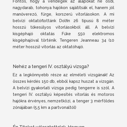
Fontos, hogy a vendégek az alapokat ne ósdi,
nagydarab, tohonya hajókon sajátítsák el, hanem jól
manőverező, fürge, korszerű vitorlásokon. A mi
belvízi oktatóflottánk Dolfin 26 típusú 8 méter
hosszú tőkesúlyos vitorlásokból áll. A belvízi
kisgéphajó oktatás Fűke 550 elektromos
kisgéphajóval történik. Tengeren Jeanneau 34 (10
méter hosszú) vitorlás az oktatóhajó.
Nehéz a tengeri IV. osztályú vizsga?
Ez a legkönnyebb része az elméleti vizsgának! Az
összes kérdés 150 db, ebből kapsz huszat a vizsgán.
A belvízi gyakorlati vizsga pedig tengerre is szól. A
tengeri IV. osztályú képesítés vitorlás és motoros
hajókra érvényes, nemzetközi, a tenger 3 mérföldes
zónájában (5,5 km a partvonaltól)