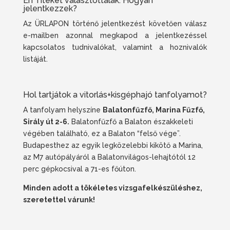
Én Titeket választottalak. Hogyan
jelentkezzek?
Az ÜRLAPON történő jelentkezést követően válasz
e-mailben azonnal megkapod a jelentkezéssel
kapcsolatos tudnivalókat, valamint a hoznivalók
listáját.
Hol tartjátok a vitorlás+kisgéphajó tanfolyamot?
A tanfolyam helyszíne
Balatonfűzfő, Marina Fűzfő,
Sirály út 2-6.
Balatonfűzfő a Balaton északkeleti
végében található, ez a Balaton “felső vége”.
Budapesthez az egyik legközelebbi kikötő a Marina,
az M7 autópályáról a Balatonvilágos-lehajtótól 12
perc gépkocsival a 71-es főúton.
Minden adott a tökéletes vizsgafelkészüléshez,
szeretettel várunk!