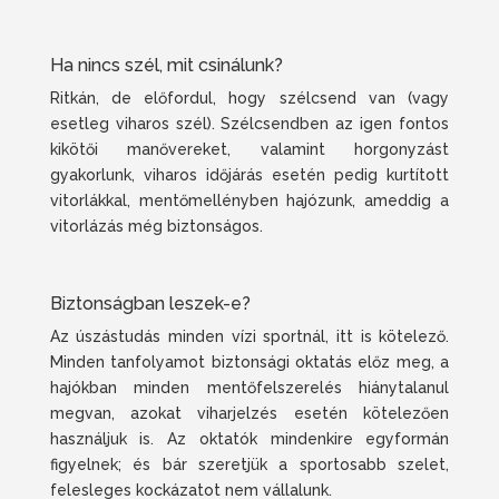
Ha nincs szél, mit csinálunk?
Ritkán, de előfordul, hogy szélcsend van (vagy
esetleg viharos szél). Szélcsendben az igen fontos
kikötői manővereket, valamint horgonyzást
gyakorlunk, viharos időjárás esetén pedig kurtított
vitorlákkal, mentőmellényben hajózunk, ameddig a
vitorlázás még biztonságos.
Biztonságban leszek-e?
Az úszástudás minden vízi sportnál, itt is kötelező.
Minden tanfolyamot biztonsági oktatás előz meg, a
hajókban minden mentőfelszerelés hiánytalanul
megvan, azokat viharjelzés esetén kötelezően
használjuk is. Az oktatók mindenkire egyformán
figyelnek; és bár szeretjük a sportosabb szelet,
felesleges kockázatot nem vállalunk.