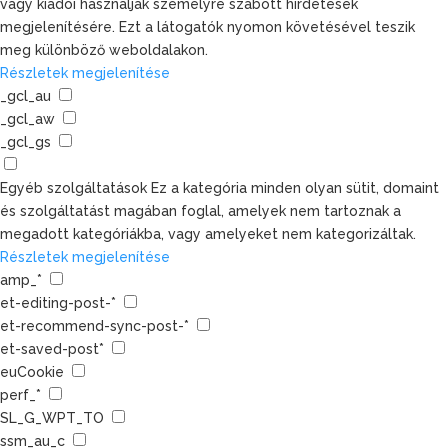
vagy kiadói használják személyre szabott hirdetések
megjelenítésére. Ezt a látogatók nyomon követésével teszik
meg különböző weboldalakon.
Részletek megjelenítése
_gcl_au
_gcl_aw
_gcl_gs
Egyéb szolgáltatások
Ez a kategória minden olyan sütit, domaint
és szolgáltatást magában foglal, amelyek nem tartoznak a
megadott kategóriákba, vagy amelyeket nem kategorizáltak.
Részletek megjelenítése
amp_*
et-editing-post-*
et-recommend-sync-post-*
et-saved-post*
euCookie
perf_*
SL_G_WPT_TO
ssm_au_c