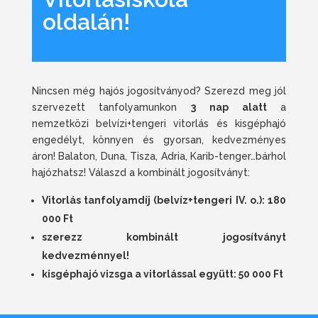
oldalán!
Nincsen még hajós jogosítványod? Szerezd meg jól
szervezett tanfolyamunkon
3 nap alatt
a
nemzetközi belvízi+tengeri vitorlás és kisgéphajó
engedélyt, könnyen és gyorsan, kedvezményes
áron! Balaton, Duna, Tisza, Adria, Karib-tenger…bárhol
hajózhatsz! Válaszd a kombinált jogosítványt:
Vitorlás tanfolyamdíj (belvíz+tengeri IV. o.): 180
000 Ft
szerezz kombinált jogosítványt
kedvezménnyel!
kisgéphajó vizsga a vitorlással együtt: 50 000 Ft