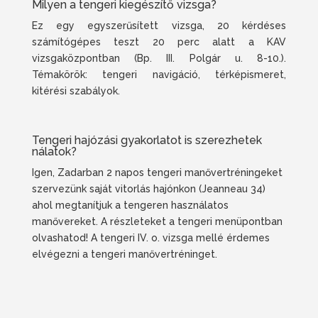
Milyen a tengeri kiegészítő vizsga?
Ez egy egyszerűsített vizsga, 20 kérdéses
számítógépes teszt 20 perc alatt a KAV
vizsgaközpontban (Bp. III. Polgár u. 8-10.).
Témakörök: tengeri navigáció, térképismeret,
kitérési szabályok.
Tengeri hajózási gyakorlatot is szerezhetek
nálatok?
Igen, Zadarban 2 napos tengeri manővertréningeket
szervezünk saját vitorlás hajónkon (Jeanneau 34)
ahol megtanítjuk a tengeren használatos
manővereket. A részleteket a tengeri menüpontban
olvashatod! A tengeri IV. o. vizsga mellé érdemes
elvégezni a tengeri manővertréninget.