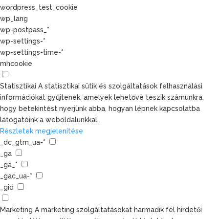
wordpress_test_cookie
wp_lang
wp-postpass_*
wp-settings-*
wp-settings-time-*
mhcookie
Statisztikai
A statisztikai sütik és szolgáltatások felhasználási
információkat gyűjtenek, amelyek lehetővé teszik számunkra,
hogy betekintést nyerjünk abba, hogyan lépnek kapcsolatba
látogatóink a weboldalunkkal.
Részletek megjelenítése
_dc_gtm_ua-*
_ga
_ga_*
_gac_ua-*
_gid
Marketing
A marketing szolgáltatásokat harmadik fél hirdetői