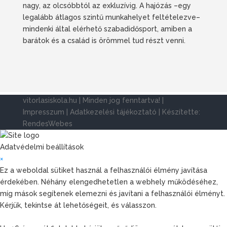
nagy, az olcsóbbtól az exkluzívig. A hajózás –egy
legalább átlagos szintű munkahelyet feltételezve–
mindenki által elérhető szabadidősport, amiben a
barátok és a család is örömmel tud részt venni.
vitorlasiskola.hu | Minden jog fenntartva! |
Impresszum
|
Adatkezelési tájékoztató
| Készítette:
RendesWebes
Adatvédelmi beállítások
×
Ez a weboldal sütiket használ a felhasználói élmény javítása
érdekében. Néhány elengedhetetlen a webhely működéséhez,
míg mások segítenek elemezni és javítani a felhasználói élményt.
Kérjük, tekintse át lehetőségeit, és válasszon.