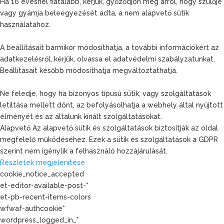
Ha 16 évesnél fiatalabb, kérjük, győződjön meg arról, hogy szülője
vagy gyámja beleegyezését adta, a nem alapvető sütik
használatához.
A beállításait bármikor módosíthatja, a további információkért az
adatkezelésről, kérjük, olvassa el adatvédelmi szabályzatunkat.
Beállításait később módosíthatja megváltoztathatja.
Ne feledje, hogy ha bizonyos típusú sütik, vagy szolgáltatások
letiltása mellett dönt, az befolyásolhatja a webhely által nyújtott
élményét és az általunk kínált szolgáltatásokat.
Alapvető
Az alapvető sütik és szolgáltatások biztosítják az oldal
megfelelő működéséhez. Ezek a sütik és szolgáltatások a GDPR
szerint nem igénylik a felhasználó hozzájárulását.
Részletek megjelenítése
cookie_notice_accepted
et-editor-available-post-*
et-pb-recent-items-colors
wfwaf-authcookie*
wordpress_logged_in_*