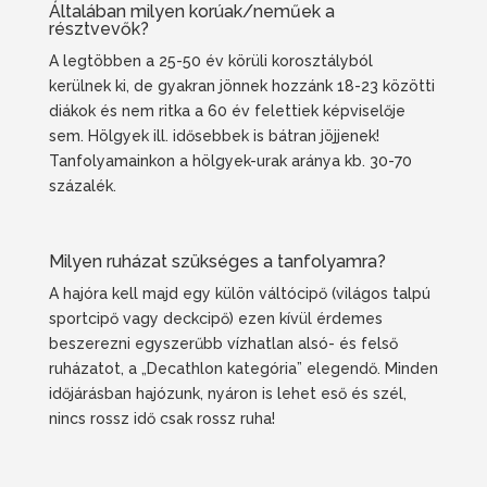
Általában milyen korúak/neműek a
résztvevők?
A legtöbben a 25-50 év körüli korosztályból
kerülnek ki, de gyakran jönnek hozzánk 18-23 közötti
diákok és nem ritka a 60 év felettiek képviselője
sem. Hölgyek ill. idősebbek is bátran jöjjenek!
Tanfolyamainkon a hölgyek-urak aránya kb. 30-70
százalék.
Milyen ruházat szükséges a tanfolyamra?
A hajóra kell majd egy külön váltócipő (világos talpú
sportcipő vagy deckcipő) ezen kívül érdemes
beszerezni egyszerűbb vízhatlan alsó- és felső
ruházatot, a „Decathlon kategória” elegendő. Minden
időjárásban hajózunk, nyáron is lehet eső és szél,
nincs rossz idő csak rossz ruha!