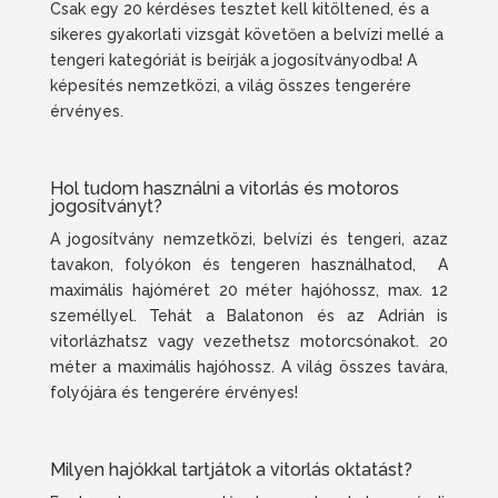
Csak egy 20 kérdéses tesztet kell kitöltened, és a
sikeres gyakorlati vizsgát követően a belvízi mellé a
tengeri kategóriát is beírják a jogosítványodba! A
képesítés nemzetközi, a világ összes tengerére
érvényes.
Hol tudom használni a vitorlás és motoros
jogosítványt?
A jogosítvány nemzetközi, belvízi és tengeri, azaz
tavakon, folyókon és tengeren használhatod, A
maximális hajóméret 20 méter hajóhossz, max. 12
személlyel. Tehát a Balatonon és az Adrián is
vitorlázhatsz vagy vezethetsz motorcsónakot. 20
méter a maximális hajóhossz. A világ összes tavára,
folyójára és tengerére
érvényes!
Milyen hajókkal tartjátok a vitorlás oktatást?