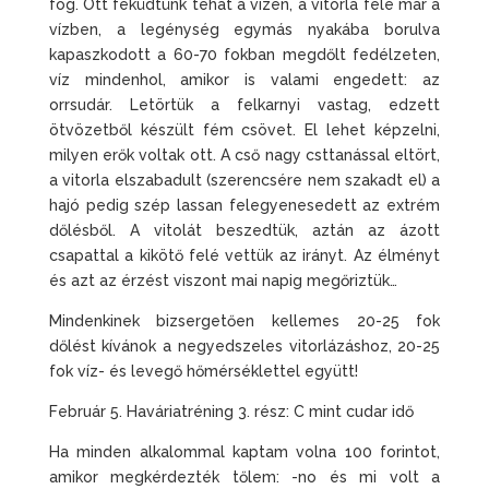
fog. Ott feküdtünk tehát a vizen, a vitorla fele már a
vízben, a legénység egymás nyakába borulva
kapaszkodott a 60-70 fokban megdőlt fedélzeten,
víz mindenhol, amikor is valami engedett: az
orrsudár. Letörtük a felkarnyi vastag, edzett
ötvözetből készült fém csövet. El lehet képzelni,
milyen erők voltak ott. A cső nagy csttanással eltört,
a vitorla elszabadult (szerencsére nem szakadt el) a
hajó pedig szép lassan felegyenesedett az extrém
dőlésből. A vitolát beszedtük, aztán az ázott
csapattal a kikötő felé vettük az irányt. Az élményt
és azt az érzést viszont mai napig megőriztük…
Mindenkinek bizsergetően kellemes 20-25 fok
dőlést kívánok a negyedszeles vitorlázáshoz, 20-25
fok víz- és levegő hőmérséklettel együtt!
Február 5. Haváriatréning 3. rész: C mint cudar idő
Ha minden alkalommal kaptam volna 100 forintot,
amikor megkérdezték tőlem: -no és mi volt a