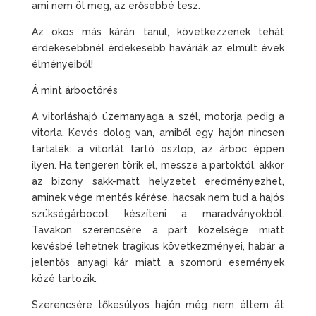
ami nem öl meg, az erősebbé tesz.
Az okos más kárán tanul, következzenek tehát
érdekesebbnél érdekesebb haváriák az elmúlt évek
élményeiből!
Á mint árboctörés
A vitorláshajó üzemanyaga a szél, motorja pedig a
vitorla. Kevés dolog van, amiből egy hajón nincsen
tartalék: a vitorlát tartó oszlop, az árboc éppen
ilyen. Ha tengeren törik el, messze a partoktól, akkor
az bizony sakk-matt helyzetet eredményezhet,
aminek vége mentés kérése, hacsak nem tud a hajós
szükségárbocot készíteni a maradványokból.
Tavakon szerencsére a part közelsége miatt
kevésbé lehetnek tragikus következményei, habár a
jelentős anyagi kár miatt a szomorú események
közé tartozik.
Szerencsére tőkesúlyos hajón még nem éltem át