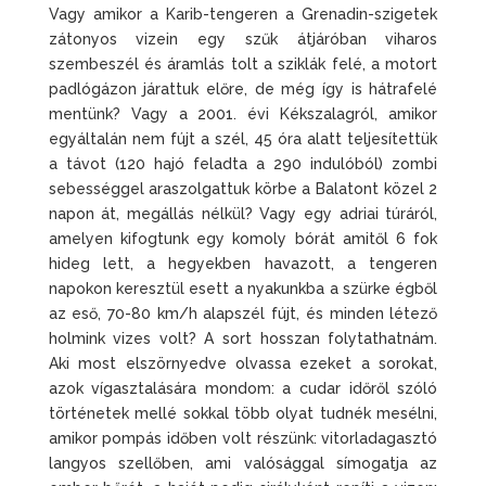
Vagy amikor a Karib-tengeren a Grenadin-szigetek
zátonyos vizein egy szűk átjáróban viharos
szembeszél és áramlás tolt a sziklák felé, a motort
padlógázon járattuk előre, de még így is hátrafelé
mentünk? Vagy a 2001. évi Kékszalagról, amikor
egyáltalán nem fújt a szél, 45 óra alatt teljesítettük
a távot (120 hajó feladta a 290 indulóból) zombi
sebességgel araszolgattuk körbe a Balatont közel 2
napon át, megállás nélkül? Vagy egy adriai túráról,
amelyen kifogtunk egy komoly bórát amitől 6 fok
hideg lett, a hegyekben havazott, a tengeren
napokon keresztül esett a nyakunkba a szürke égből
az eső, 70-80 km/h alapszél fújt, és minden létező
holmink vizes volt? A sort hosszan folytathatnám.
Aki most elszörnyedve olvassa ezeket a sorokat,
azok vígasztalására mondom: a cudar időről szóló
történetek mellé sokkal több olyat tudnék mesélni,
amikor pompás időben volt részünk: vitorladagasztó
langyos szellőben, ami valósággal símogatja az