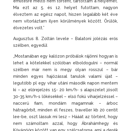
említésre méltó nem történt, tartottam a helyemet.
Ma ezt az 5. és 12. helyet futottam, nagyon
élveztem az egész napot, hiszen legalább két éve
nem vitorláztam ilyen körülmények között. Örülök,
élvezetes volt.”
Augusztus 8. Zoltán levele – Balatoni jolézás erős
szélben, egyedül
„Mostanában egy kalózon próbálok rájönni hogyan is
lehet a kötelekkel szólóban elboldogulni – normál
szélben már nem is megy olyan rosszul – bár
minden egyes hajózással tanulok valami újat –
legutóbb pl egy vihar utáni második napon mentem
ki – az előrejelzés 15- 20 km/h- s alapszelet jósolt
30-35 km/h-s lökésekkel – első fokú viharjelzéssel –
naccerű fiam, mondám magamnak – árboc
hátragörbít, minden él feszes, traveller kb 20 centit
lee-be, oszt lássuk mi lesz – Hááát az történt, hogy
nem számoltam azzal, hogy Ábrahámhegy és
Kővágóőrs között van egy szélcsatorna, ami a derék