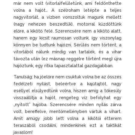
már nem volt (vitorla)felületünk, ami feldönthette
volna a hajót… A szélroham letépte a teljes
nagyvitorlát, a vízben vonszoltuk magunk mellett
(nagy nehezen beszedtük), motorral küzdöttünk
előre, a kikötő felé. Szerencsére nem a kikötő alatt,
hanem egy kicsit raumosan voltunk, így viszonylag
könnyen be tudtunk hajózni. Sérülés nem történt, a
vitorlából nálunk mindig van tartalék, és a vihar
távozta után (ez másnap reggelre történt meg) újra
hajóztunk, egy ritka tapasztalattal gazdagabban.
Tanulság: ha jóelőre nem csuktuk volna be az összes
fedélzeti nyílást, beleértve a kajűtajtót, nagy
eséllyel elsűlyedtünk volna, hiszen amíg a tőkesúly
visszaállítja a hajót, rengeteg víz befolyhat egy
„nyitott” hajóba. Szerencsére minden nyílás zárva
volt, bereffelve, mentőmellényben vártuk a vihart.
Amit amúgy jobb lett volna a kikötői étterem
teraszából csodálni, mindenkinek ezt a taktikát
javaslom!