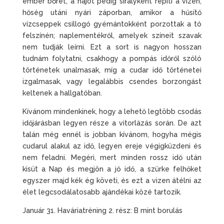
ember bőrét, a hajót pedig sirályként repíti a vizen;
hőség utáni nyári záporban, amikor a hűsítő
vízcseppek csillogó gyémántokként porzottak a tó
felszínén; naplementékről, amelyek színeit szavak
nem tudják leírni. Ezt a sort is nagyon hosszan
tudnám folytatni, csakhogy a pompás időről szóló
történetek unalmasak, míg a cudar idő történetei
izgalmasak, vagy legalábbis csendes borzongást
keltenek a hallgatóban.
Kívánom mindenkinek, hogy a lehető legtöbb csodás
időjárásban legyen része a vitorlázás során. De azt
talán még ennél is jobban kívánom, hogyha mégis
cudarul alakul az idő, legyen ereje végigküzdeni és
nem feladni. Megéri, mert minden rossz idő után
kisüt a Nap és megjön a jó idő, a szürke felhőket
egyszer majd kék ég követi, és ezt a vizen átélni az
élet legcsodálatosabb ajándékai közé tartozik.
Január 31. Haváriatréning 2. rész: B mint borulás