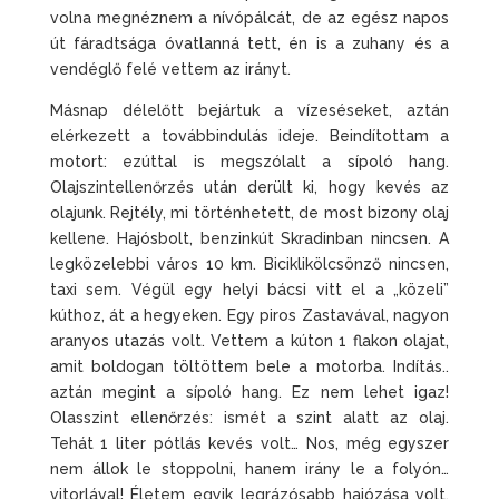
volna megnéznem a nívópálcát, de az egész napos
út fáradtsága óvatlanná tett, én is a zuhany és a
vendéglő felé vettem az irányt.
Másnap délelőtt bejártuk a vízeséseket, aztán
elérkezett a továbbindulás ideje. Beindítottam a
motort: ezúttal is megszólalt a sípoló hang.
Olajszintellenőrzés után derült ki, hogy kevés az
olajunk. Rejtély, mi történhetett, de most bizony olaj
kellene. Hajósbolt, benzinkút Skradinban nincsen. A
legközelebbi város 10 km. Biciklikölcsönző nincsen,
taxi sem. Végül egy helyi bácsi vitt el a „közeli”
kúthoz, át a hegyeken. Egy piros Zastavával, nagyon
aranyos utazás volt. Vettem a kúton 1 flakon olajat,
amit boldogan töltöttem bele a motorba. Indítás..
aztán megint a sípoló hang. Ez nem lehet igaz!
Olasszint ellenőrzés: ismét a szint alatt az olaj.
Tehát 1 liter pótlás kevés volt… Nos, még egyszer
nem állok le stoppolni, hanem irány le a folyón…
vitorlával! Életem egyik legrázósabb hajózása volt,