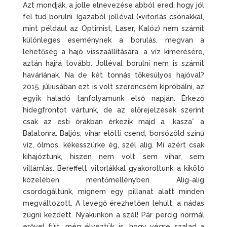
Azt mondják, a jolle elnevezése abból ered, hogy jól
fel tud borulni. Igazából jolléval (=vitorlás csónakkal,
mint például az Optimist, Laser, Kalóz) nem számít
különleges eseménynek a borulás, megvan a
lehetőség a hajó visszaállítására, a víz kimerésére,
aztán hajrá tovább. Jolléval borulni nem is számít
haváriának. Na de két tonnás tőkesúlyos hajóval?
2015. júliusában ezt is volt szerencsém kipróbálni, az
egyik haladó tanfolyamunk első napján. Érkező
hidegfrontot vártunk, de az előrejelzések szerint
csak az esti órákban érkezik majd a „kasza” a
Balatonra. Baljós, vihar előtti csend, borsózöld színű
víz, ólmos, kékesszürke ég, szél alig. Mi azért csak
kihajóztunk, hiszen nem volt sem vihar, sem
villámlás. Bereffelt vitorlákkal gyakoroltunk a kikötő
közelében, mentőmellényben. Alig-alig
csordogáltunk, mígnem egy pillanat alatt minden
megváltozott. A levegő érezhetően lehűlt, a nádas
zúgni kezdett. Nyakunkon a szél! Pár percig normál
erővel fújt, még élveztük is, hogy végre szalad a