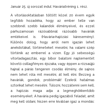
Január 25. új sorozat indul: Haváriatréning 1. rész.
A vitorlásoktatásban töltött közel 20 évem egyik
legfőbb hozadéka, hogy az ember telle van
szebbnél szebb kalandok élményeivel, és ezzel
párhuzamosan rázósabbnál rázósabb haváriák
emlékeivel is. (Havária=hajózási káresemény).
Különös dolog, hogy arról nem igazán lehet
anekdotákat, történeteket mesélni, ha valami szép
történik az emberrel a vizen. Egy jó sebességű
vitorladagasztás, egy bíbor balatoni naplementét
követő csillagfényes éjszaka, vagy éppen a rózsaújjú
hajnal a párás tengeren csodás élmény, de sajnos
nem lehet róla mit mesélni, át kell élni. Bezzeg a
haváriák, gondok, problémák! Ezekről hatalmas
sztorikat lehet mesélni. Túlozni, hozzátenni sem kell,
a hajózás maga adja a legmeghökkentőbb
eseményeket. A havária pedig igazából feladat, amit
meg kell oldani, hiszen erre kiválóan igaz a mondás: