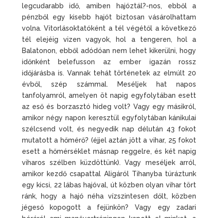
legcudarabb idő, amiben hajóztál?-nos, ebből a
pénzből egy kisebb hajót biztosan vásárolhattam
volna. Vitorlásoktatóként a tél végétől a következő
tél elejéig vizen vagyok, hol a tengeren, hol a
Balatonon, ebből adódóan nem lehet kikerülni, hogy
időnként belefusson az ember igazán rossz
időjárásba is. Vannak tehát történetek az elmúlt 20
évből, szép számmal. Meséljek hat napos
tanfolyamról, amelyen öt napig egyfolytában esett
az eső és borzasztó hideg volt? Vagy egy másikról,
amikor négy napon keresztül egyfolytában kánikulai
szélcsend volt, és negyedik nap délután 43 fokot
mutatott a hőmérő? (éjjel aztán jött a vihar, 25 fokot
esett a hőmérséklet másnap reggelre, és két napig
viharos szélben küzdöttünk). Vagy meséljek arról,
amikor kezdő csapattal Aligáról Tihanyba túráztunk
egy kicsi, 22 lábas hajóval, út közben olyan vihar tört
ránk, hogy a hajó néha vízszintesen dőlt, közben
jégeső kopogott a fejünkön? Vagy egy zadari