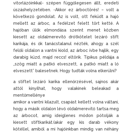
vitorlázóinkkal- szépen függőlegesen állt, eredeti
úszáshelyzetében. -Akkor ez árboctörés! – volt a
következő gondolat. Az is volt, ott feküdt a hajó
mellett az árboc, a fedélzet felett tört ketté. A
hajóban ülők elmondása szerint menet közben
kiesett az oldalmerevítő drótkötelet lezáró stift
karikája, és ők tanácstalanul nézték, ahogy a szél
felőli oldalon a vantni kiold, az árboc ívbe hajlik, egy
darabig küzd, majd reccs! eltörik. Tipikus példája a
„szög miatt a patkó elveszett, a patkó miatt a ló
elveszett” balesetnek. Hogy tudták volna elkerülni?
a stiftet lezáró karika ellenőrzésével, sajnos akár
attól kinyílhat, hogy valakinek beleakad a
mentőmellénye
amikor a vantni kilazult, csapást kellett volna váltani,
hogy a másik oldalon lévő oldalmerevítő tartsa meg
az árbocot, amíg ideiglenes módon pótolják a
kiesett stiftkarikát.(akár egy kis darab vékony
kötéllel, amiből a mi hajóinkban mindig van néhány