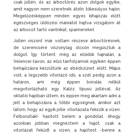
csak jollén, és az árboctörés azon dolgok egyike,
amit nagyon nem szeretnék átéln tőkesúlyos hajón.
Megelőzésképpen minden egyes kihajózás előtt
egészséges üldözési mániától hajtva vizsgálom át
az árbocot tartó vantnikat, spannereket.
Jollén viszont már voltam részese árboctörésnek,
de szerencsére viszonylag olcsón megúsztuk a
dolgot. Így történt: még az előidők hajnalán, a
Velencei-tavon, az első tanfolyamok egyikén éppen
behajózásra készültünk az ebédszünet előtt. Május
volt, a legszebb vitorlázó idő, a szél pedig azon a
határon, ami még éppen borulás nélkül
megvitorlázható egy Kalóz típusú jolléval. Az
oktatói hajóban ültem, és éppen meg akartam adni a
jelt a behajózásra a többi egységnek, amikor azt
látom, hogy az egyik jolle vitorlázata fekszik a vizen.
Felborultak!- hasított belém a gondolat. Ahogy
azonban jobban megnéztem a hajót, csak a
vitorlázat feküdt a vizen, a hajótest -benne a