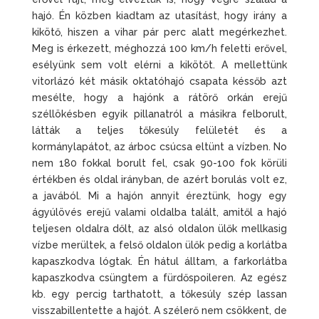
hajó. Én közben kiadtam az utasítást, hogy irány a
kikötő, hiszen a vihar pár perc alatt megérkezhet.
Meg is érkezett, méghozzá 100 km/h feletti erővel,
esélyünk sem volt elérni a kikötőt. A mellettünk
vitorlázó két másik oktatóhajó csapata késsőb azt
mesélte, hogy a hajónk a rátörő orkán erejű
széllökésben egyik pillanatról a másikra felborult,
látták a teljes tőkesúly felületét és a
kormánylapátot, az árboc csúcsa eltünt a vízben. No
nem 180 fokkal borult fel, csak 90-100 fok körüli
értékben és oldal irányban, de azért borulás volt ez,
a javából. Mi a hajón annyit éreztünk, hogy egy
ágyúlövés erejű valami oldalba talált, amitől a hajó
teljesen oldalra dőlt, az alsó oldalon ülők mellkasig
vízbe merültek, a felső oldalon ülők pedig a korlátba
kapaszkodva lógtak. Én hátul álltam, a farkorlátba
kapaszkodva csüngtem a fürdőspoileren. Az egész
kb. egy percig tarthatott, a tőkesúly szép lassan
visszabillentette a hajót. A szélerő nem csökkent, de