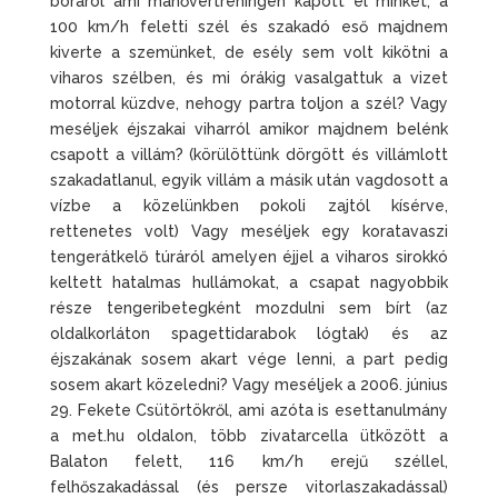
bóráról ami manővertréningen kapott el minket, a
100 km/h feletti szél és szakadó eső majdnem
kiverte a szemünket, de esély sem volt kikötni a
viharos szélben, és mi órákig vasalgattuk a vizet
motorral küzdve, nehogy partra toljon a szél? Vagy
meséljek éjszakai viharról amikor majdnem belénk
csapott a villám? (körülöttünk dörgött és villámlott
szakadatlanul, egyik villám a másik után vagdosott a
vízbe a közelünkben pokoli zajtól kísérve,
rettenetes volt) Vagy meséljek egy koratavaszi
tengerátkelő túráról amelyen éjjel a viharos sirokkó
keltett hatalmas hullámokat, a csapat nagyobbik
része tengeribetegként mozdulni sem bírt (az
oldalkorláton spagettidarabok lógtak) és az
éjszakának sosem akart vége lenni, a part pedig
sosem akart közeledni? Vagy meséljek a 2006. június
29. Fekete Csütörtökről, ami azóta is esettanulmány
a met.hu oldalon, több zivatarcella ütközött a
Balaton felett, 116 km/h erejű széllel,
felhőszakadással (és persze vitorlaszakadással)