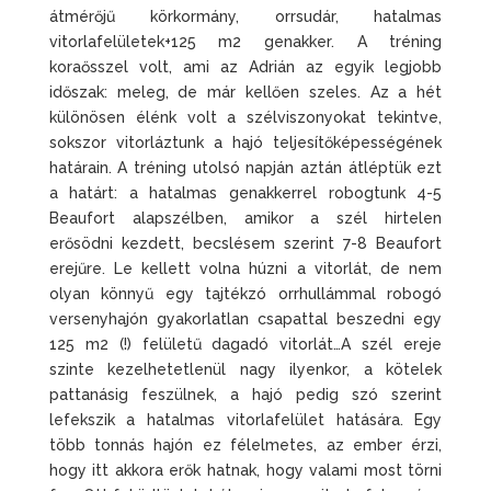
átmérőjű körkormány, orrsudár, hatalmas
vitorlafelületek+125 m2 genakker. A tréning
koraősszel volt, ami az Adrián az egyik legjobb
időszak: meleg, de már kellően szeles. Az a hét
különösen élénk volt a szélviszonyokat tekintve,
sokszor vitorláztunk a hajó teljesítőképességének
határain. A tréning utolsó napján aztán átléptük ezt
a határt: a hatalmas genakkerrel robogtunk 4-5
Beaufort alapszélben, amikor a szél hirtelen
erősödni kezdett, becslésem szerint 7-8 Beaufort
erejűre. Le kellett volna húzni a vitorlát, de nem
olyan könnyű egy tajtékzó orrhullámmal robogó
versenyhajón gyakorlatlan csapattal beszedni egy
125 m2 (!) felületű dagadó vitorlát…A szél ereje
szinte kezelhetetlenül nagy ilyenkor, a kötelek
pattanásig feszülnek, a hajó pedig szó szerint
lefekszik a hatalmas vitorlafelület hatására. Egy
több tonnás hajón ez félelmetes, az ember érzi,
hogy itt akkora erők hatnak, hogy valami most törni