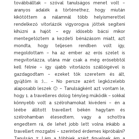
továbbálltak – szóval tanulságos menet volt –
aranyos adalék a történethez, hogy miután
kikötöttem a nálamnál több helyismerettel
rendelkező vitorlázók vigyorogva jöttek segíteni
kihúzni a hajót – egy idősebb bácsi mikor
mentegetőztem a kezdeti bénázásom miatt, azt
mondta, hogy teljesen rendben volt így,
megoldottam – ha az ember az erős szelet is
megvitorlázza, utána már csak a még erősebbtől
kell félnie – így újabb vitorlázós szállóigével is
gazdagodtam – ezeket tök szeretem és ált,
gyűjtöm is :)….. – No persze azért legközelebb
alaposabb leszek 🙂 – Tanulságként azt vontam le,
hogy 1. a travelleres dolog tényleg működik – sokkal
könnyebb volt a szélrohamokat kivédeni – én a
léébe állított travellert békén hagytam és
szélrohamban élesedtem, vagy a schottra
engedtem rá, de lehet jobb lett volna inkább a
travellert mozgatni – szerinted érdemes kipróbálni?
Tanulság 2: Lám a többiek azért figyelnek ám a