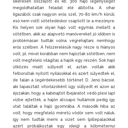
sikeresen összejött és kb. 300 hajó legénységét
megoldhatatlan feladat elé állította. A vihar
(igazából csak nagyon erős szél, 70-80 km/h körüli,
eső nem volt) sötétedéskor csaptott le a mezőnyre.
Kis helyen sok olyan hajó volt egymás mellett a
sötétben, akik az alapvető manővereket jó időben is
problémásan tudták volna végrehajtani, nemhogy
erős szélben. A felszerelésük nagy része is hiányos
volt, pl. mivel korábban nem hajóztak sötétben, nem
volt megfelelő világítás a hajók egy részén. Sok hajó
ütközés miatt süllyedt el, aztán voltak akik
felborultak nyitott nyílásokkal és azért sülyedtek el,
de talán a legérdekesebb történet D. Jenő bácsié,
aki tapasztalt vitorlázóként úgy süllyedt el azon az
éjszakán, hogy a kabinajtót (bejáratot védő plexi lap)
vízbe ejtették, a hajón átcsapó hullámok pedig így
utat találtak a hajó gyomrába. A második hiba az
volt, hogy megfelelő méretű vödör sem volt náluk,
így nem tudták merni a vizet sem (pillepalackkal
azért próbálkoztak egy ideig) a köbméternyi