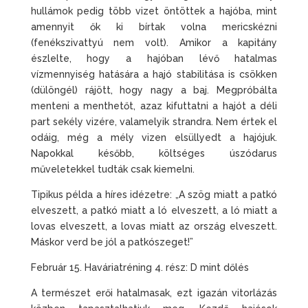
hullámok pedig több vizet öntöttek a hajóba, mint
amennyit ők ki bírtak volna mericskézni
(fenékszivattyú nem volt). Amikor a kapitány
észlelte, hogy a hajóban lévő hatalmas
vízmennyiség hatására a hajó stabilitása is csökken
(dülöngél) rájött, hogy nagy a baj. Megpróbálta
menteni a menthetőt, azaz kifuttatni a hajót a déli
part sekély vizére, valamelyik strandra. Nem értek el
odáig, még a mély vizen elsüllyedt a hajójuk.
Napokkal később, költséges úszódarus
műveletekkel tudták csak kiemelni.
Tipikus példa a híres idézetre: „A szög miatt a patkó
elveszett, a patkó miatt a ló elveszett, a ló miatt a
lovas elveszett, a lovas miatt az ország elveszett.
Máskor verd be jól a patkószeget!”
Február 15. Haváriatréning 4. rész: D mint dőlés
A természet erői hatalmasak, ezt igazán vitorlázás