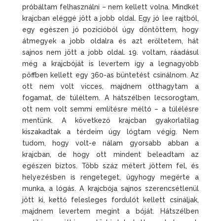
próbáltam felhasználni – nem kellett volna. Mindkét
krajcban eléggé jött a jobb oldal. Egy jó lee rajtból,
egy egészen jó pozícióból úgy döntöttem, hogy
átmegyek a jobb oldalra és azt erőltetem, hát
sajnos nem jött a jobb oldal. 19. voltam, ráadásul
még a krajcbóját is levertem így a legnagyobb
pöffben kellett egy 360-as büntetést csinálnom. Az
ott nem volt vicces, majdnem otthagytam a
fogamat, de túléltem. A hátszélben lecsorogtam,
ott nem volt semmi említésre méltó – a túlélésre
mentünk. A következő krajcban gyakorlatilag
kiszakadtak a térdeim úgy lógtam végig. Nem
tudom, hogy volt-e nálam gyorsabb abban a
krajcban, de hogy ott mindent beleadtam az
egészen biztos. Több száz métert jöttem fel, és
helyezésben is rengeteget, úgyhogy megérte a
munka, a lógás. A krajcbója sajnos szerencsétlenül
jött ki, kettő felesleges fordulót kellett csináljak,
majdnem levertem megint a bóját. Hátszélben