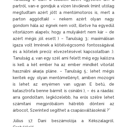
partról, van-e gondjuk a vízen lévőknek (mint utólag
megtudtam azért jött a mentőmotoros is, mert a
parton aggódtak) – nekem azért olyan nagy
gondom hála az égnek nem volt, illetve ha egyedül
vitorlázom alapelv, hogy a mulyákért nem kár – de
azért mégis jól esett ) – Tanulság 3.: maximálisan
igaza volt Imrének a kötélvégcsomó fontosságával
és a kötelek precíz elvezetésével kapcsolatban :).
Tanulság 4. van egy szél ami felett még egy kalózra
is kell a két ember ha az ember mindkét vitorlát
használni akarja pláne. – Tanulság 5.: lehet mégis
kerítek egy olyan mentőmellényt, amiben mozogni
is lehet az enyémen van ugyan E betű, de
katasztrófa benne bármit is csinálni ), – és a ráadás:
arra gondoltam, legközelebb, ha erős szélre lehet
számítani megpróbálom hátrébb dönteni az
árbocot, Szerinted segíthet a csapásváltásoknál ?”
Július 17. Dani beszámolója a Kékszalagról.