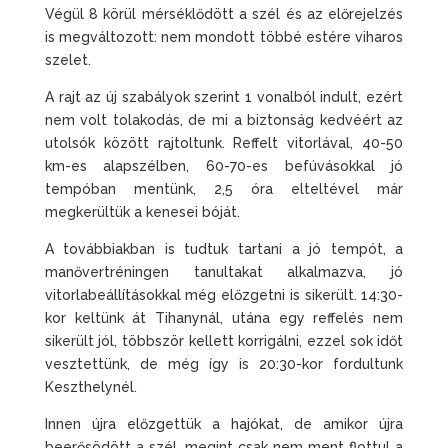
Végül 8 körül mérséklődött a szél és az előrejelzés
is megváltozott: nem mondott többé estére viharos
szelet.
A rajt az új szabályok szerint 1 vonalból indult, ezért
nem volt tolakodás, de mi a biztonság kedvéért az
utolsók között rajtoltunk. Reffelt vitorlával, 40-50
km-es alapszélben, 60-70-es befúvásokkal jó
tempóban mentünk, 2,5 óra elteltével már
megkerültük a kenesei bóját.
A továbbiakban is tudtuk tartani a jó tempót, a
manővertréningen tanultakat alkalmazva, jó
vitorlabeállításokkal még előzgetni is sikerült. 14:30-
kor keltünk át Tihanynál, utána egy reffelés nem
sikerült jól, többször kellett korrigálni, ezzel sok időt
vesztettünk, de még így is 20:30-kor fordultunk
Keszthelynél.
Innen újra előzgettük a hajókat, de amikor újra
beerősödött a szél, megint csak nem ment flottul a