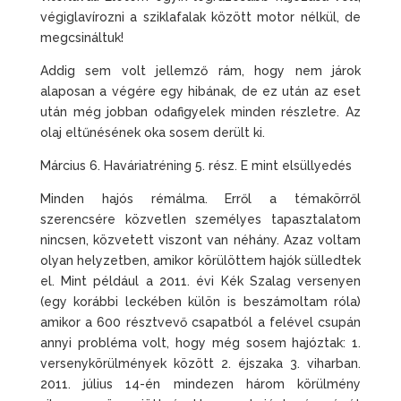
végiglavírozni a sziklafalak között motor nélkül, de
megcsináltuk!
Addig sem volt jellemző rám, hogy nem járok
alaposan a végére egy hibának, de ez után az eset
után még jobban odafigyelek minden részletre. Az
olaj eltűnésének oka sosem derült ki.
Március 6. Haváriatréning 5. rész. E mint elsüllyedés
Minden hajós rémálma. Erről a témakörről
szerencsére közvetlen személyes tapasztalatom
nincsen, közvetett viszont van néhány. Azaz voltam
olyan helyzetben, amikor körülöttem hajók sülledtek
el. Mint például a 2011. évi Kék Szalag versenyen
(egy korábbi leckében külön is beszámoltam róla)
amikor a 600 résztvevő csapatból a felével csupán
annyi probléma volt, hogy még sosem hajóztak: 1.
versenykörülmények között 2. éjszaka 3. viharban.
2011. július 14-én mindezen három körülmény