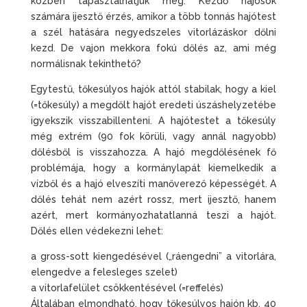
közben tapasztalhatjuk meg. Kezdő hajósok
számára ijesztő érzés, amikor a több tonnás hajótest
a szél hatására negyedszeles vitorlázáskor dőlni
kezd. De vajon mekkora fokú dőlés az, ami még
normálisnak tekinthető?
Egytestű, tőkesúlyos hajók attól stabilak, hogy a kiel
(=tőkesúly) a megdőlt hajót eredeti úszáshelyzetébe
igyekszik visszabillenteni. A hajótestet a tőkesúly
még extrém (90 fok körüli, vagy annál nagyobb)
dőlésből is visszahozza. A hajó megdőlésének fő
problémája, hogy a kormánylapát kiemelkedik a
vízből és a hajó elveszíti manőverező képességét. A
dőlés tehát nem azért rossz, mert ijesztő, hanem
azért, mert kormányozhatatlanná teszi a hajót.
Dőlés ellen védekezni lehet:
a gross-sott kiengedésével („ráengedni” a vitorlára,
elengedve a felesleges szelet)
a vitorlafelület csökkentésével (=reffelés)
Általában elmondható, hogy tőkesúlyos hajón kb. 40