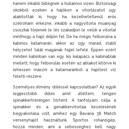
hanem inkább billegnek a hullámos vizen. Biztonsági
okokból ezeken a hajókon a vitorlázatot úgy
alakították ki, hogy ha kezelhetetlenül erős
szélroham érkezne, inkább a nagyvitorla műanyag
csúszkái törjenek le (és szakadjon le velük a vitorla)
minthogy a hajó dőljön fel. De ha mégis felborulna a
kabinos katamarán, akkor az úgy marad, stabil
helyzetet talál magának fejjel lefelé. Éppen ezért
minden kabinban van egy kis kalapács a kabinablak
mellett, hogy felborulás esetén az ablakot kitörve ki
lehessen mászni a katamaránból a hajótest víz
feletti részére.
Személyes élmény dőléssel kapcsolatban? Az egyik
legijesztőbb dőlés amit átéltem, tengeri
spinakkertréningen történt. A tanfolyam célja a
spinakker és a genakkervitorláa kezelésének
begyakorlása volt, amihez egy Bavaria 38 Match
versenyhajót használtunk. Sportos rohanógép,
hozzá minden, ami a sebességhez kell: nagy