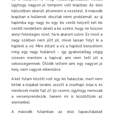
úgyhogy nagyon jó tempóm volt krajcban. Az első
hátszélben sikerült átvennem a vezetést. A második
krajcban a hullámok okoztak némi problémát: az új
hajómba egy nagy és egy kis ventil helyett két kis
ventilt rendeltem direkt a kis szélre, hogy ne húzzon
annyi felesleges vizet, ha ki akarom szívni. Ez most a
nagy szélben nem jött jól, mivel lassan folyt ki a
hajóból a víz. Mire eltűnt a víz a hajóból benyeltem
még egy nagy hullámot – így gyakorlatilag végig
vizesen mentem a hajóval, ami nem tett jót a
sebességemnek. Ötödik lettem ami egy nagyon jó
hely, nem vagyok elkenődve.
A két futam között volt egy kis halasztás, mert nem
bírták a bójákat lerakni, úszott a zsűrihajó, bója is és
mindezek mellé fújt 27-30 csomó, úgyhogy nemcsak
a versenyrendezők, hanem mi is küzdöttünk az
elemekkel.
A második futamban az első tapasztalatait