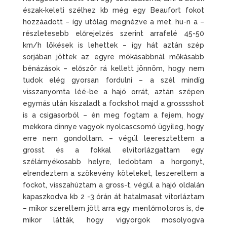
észak-keleti szélhez kb még egy Beaufort fokot
hozzáadott – így utólag megnézve a met. hu-n a –
részletesebb előrejelzés szerint arrafelé 45-50
km/h lökések is lehettek – így hát aztán szép
sorjában jöttek az egyre mókásabbnál mőkásabb
bénázások – először rá kellett jönnöm, hogy nem
tudok elég gyorsan fordulni – a szél mindíg
visszanyomta léé-be a hajó orrát, aztán szépen
egymás után kiszaladt a fockshot majd a grosssshot
is a csigasorból – én meg fogtam a fejem, hogy
mekkora dinnye vagyok nyolcascsomó ügyileg, hogy
erre nem gondoltam. – végül leeresztettem a
grosst és a fokkal elvitorlázgattam egy
szélárnyékosabb helyre, ledobtam a horgonyt,
elrendeztem a szökevény köteleket, leszereltem a
fockot, visszahúztam a gross-t, végül a hajó oldalán
kapaszkodva kb 2 -3 órán át hatalmasat vitorláztam
– mikor szereltem jött arra egy mentőmotoros is, de
mikor látták, hogy vigyorgok mosolyogva