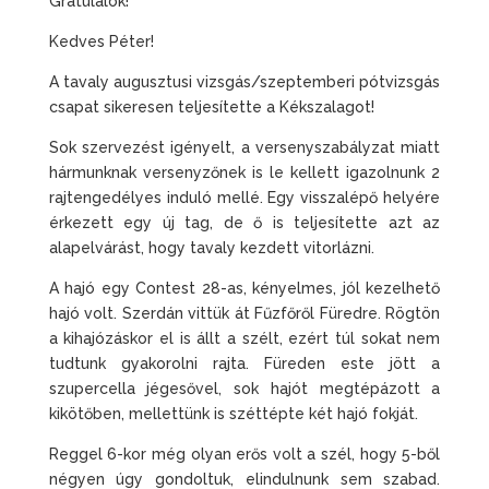
Gratulálok!
Kedves Péter!
A tavaly augusztusi vizsgás/szeptemberi pótvizsgás
csapat sikeresen teljesítette a Kékszalagot!
Sok szervezést igényelt, a versenyszabályzat miatt
hármunknak versenyzőnek is le kellett igazolnunk 2
rajtengedélyes induló mellé. Egy visszalépő helyére
érkezett egy új tag, de ő is teljesítette azt az
alapelvárást, hogy tavaly kezdett vitorlázni.
A hajó egy Contest 28-as, kényelmes, jól kezelhető
hajó volt. Szerdán vittük át Fűzfőről Füredre. Rögtön
a kihajózáskor el is állt a szélt, ezért túl sokat nem
tudtunk gyakorolni rajta. Füreden este jött a
szupercella jégesővel, sok hajót megtépázott a
kikötőben, mellettünk is széttépte két hajó fokját.
Reggel 6-kor még olyan erős volt a szél, hogy 5-ből
négyen úgy gondoltuk, elindulnunk sem szabad.