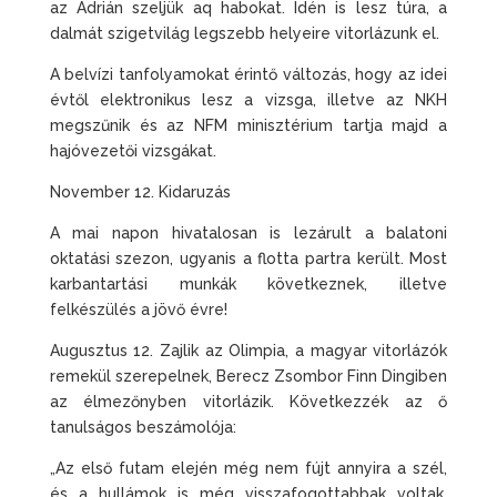
az Adrián szeljük aq habokat. Idén is lesz túra, a
dalmát szigetvilág legszebb helyeire vitorlázunk el.
A belvízi tanfolyamokat érintő változás, hogy az idei
évtől elektronikus lesz a vizsga, illetve az NKH
megszűnik és az NFM minisztérium tartja majd a
hajóvezetői vizsgákat.
November 12. Kidaruzás
A mai napon hivatalosan is lezárult a balatoni
oktatási szezon, ugyanis a flotta partra került. Most
karbantartási munkák következnek, illetve
felkészülés a jövő évre!
Augusztus 12. Zajlik az Olimpia, a magyar vitorlázók
remekül szerepelnek, Berecz Zsombor Finn Dingiben
az élmezőnyben vitorlázik. Következzék az ő
tanulságos beszámolója:
„Az első futam elején még nem fújt annyira a szél,
és a hullámok is még visszafogottabbak voltak,