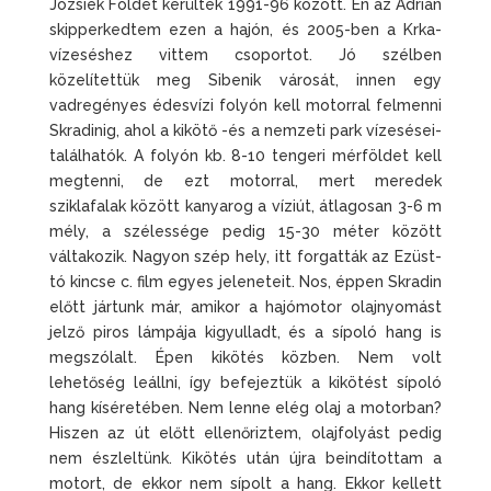
Józsiék Földet kerültek 1991-96 között. Én az Adrián
skipperkedtem ezen a hajón, és 2005-ben a Krka-
vízeséshez vittem csoportot. Jó szélben
közelítettük meg Sibenik városát, innen egy
vadregényes édesvízi folyón kell motorral felmenni
Skradinig, ahol a kikötő -és a nemzeti park vízesései-
találhatók. A folyón kb. 8-10 tengeri mérföldet kell
megtenni, de ezt motorral, mert meredek
sziklafalak között kanyarog a víziút, átlagosan 3-6 m
mély, a szélessége pedig 15-30 méter között
váltakozik. Nagyon szép hely, itt forgatták az Ezüst-
tó kincse c. film egyes jeleneteit. Nos, éppen Skradin
előtt jártunk már, amikor a hajómotor olajnyomást
jelző piros lámpája kigyulladt, és a sípoló hang is
megszólalt. Épen kikötés közben. Nem volt
lehetőség leállni, így befejeztük a kikötést sípoló
hang kíséretében. Nem lenne elég olaj a motorban?
Hiszen az út előtt ellenőriztem, olajfolyást pedig
nem észleltünk. Kikötés után újra beindítottam a
motort, de ekkor nem sípolt a hang. Ekkor kellett