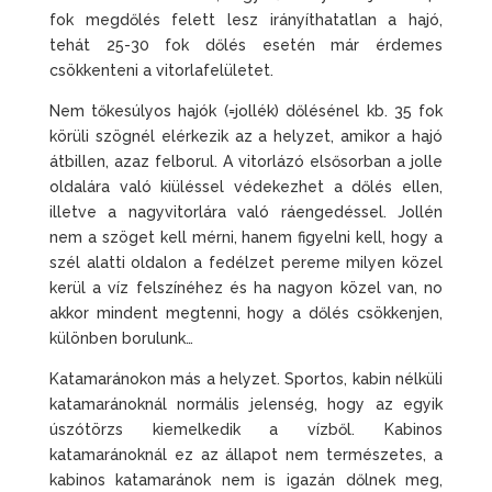
fok megdőlés felett lesz irányíthatatlan a hajó,
tehát 25-30 fok dőlés esetén már érdemes
csökkenteni a vitorlafelületet.
Nem tőkesúlyos hajók (=jollék) dőlésénel kb. 35 fok
körüli szögnél elérkezik az a helyzet, amikor a hajó
átbillen, azaz felborul. A vitorlázó elsősorban a jolle
oldalára való kiüléssel védekezhet a dőlés ellen,
illetve a nagyvitorlára való ráengedéssel. Jollén
nem a szöget kell mérni, hanem figyelni kell, hogy a
szél alatti oldalon a fedélzet pereme milyen közel
kerül a víz felszínéhez és ha nagyon közel van, no
akkor mindent megtenni, hogy a dőlés csökkenjen,
különben borulunk…
Katamaránokon más a helyzet. Sportos, kabin nélküli
katamaránoknál normális jelenség, hogy az egyik
úszótörzs kiemelkedik a vízből. Kabinos
katamaránoknál ez az állapot nem természetes, a
kabinos katamaránok nem is igazán dőlnek meg,