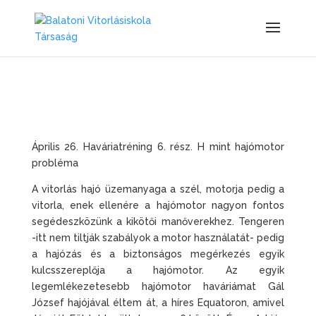
Április 26. Haváriatréning 6. rész. H mint hajómotor
probléma
A vitorlás hajó üzemanyaga a szél, motorja pedig a
vitorla, enek ellenére a hajómotor nagyon fontos
segédeszközünk a kikötői manőverekhez. Tengeren
-itt nem tiltják szabályok a motor használatát- pedig
a hajózás és a biztonságos megérkezés egyik
kulcsszereplőja a hajómotor. Az egyik
legemlékezetesebb hajómotor haváriámat Gál
József hajójával éltem át, a híres Equatoron, amivel