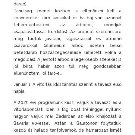
darab)
Tanulság: menet közben is ellenőrizni kell a
spannereket záró karikákat és ha baj van, azonnal
tehermentesíteni az árbocot, mondjuk
csapásváltással (fordulás). Az árbocot szerencsére
meg tudtuk javítani, ragasztással és átmenő
csavarokkal (aluminium árboc esetén belső
betétdarab hozzászegecselése lehetett volna a
megoldás). A javított árboc a legerősebb szeleket is
jól bírta, habár azon túl még gondosabban
ellenőriztem, jól tart-e…
Január 1. A vitorlás időszámítás szerint a tavasz első
napja
A 2017. évi programunk kész, várjuk a tavaszt és a
vitorlabontást! Idén is Big boat tréninggel nyitunk,
nagyon várjuk már Zadarban az első kihajózást a
Bavaria 50-essel. Aztán a Balatonon folytatjuk,
kezdő és haladó tanfolyamok, de hamarosan ismét